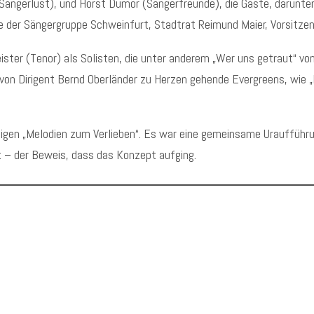
Sängerlust), und Horst Dumor (Sängerfreunde), die Gäste, darunter
nde der Sängergruppe Schweinfurt, Stadtrat Reimund Maier, Vorsitz
ster (Tenor) als Solisten, die unter anderem „Wer uns getraut“ vo
von Dirigent Bernd Oberländer zu Herzen gehende Evergreens, wie „
en „Melodien zum Verlieben“. Es war eine gemeinsame Uraufführung
t – der Beweis, dass das Konzept aufging.