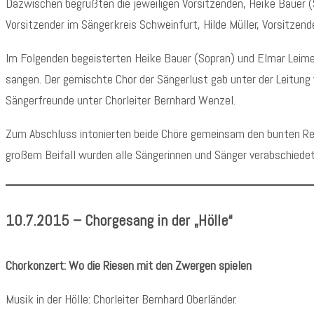
Dazwischen begrüßten die jeweiligen Vorsitzenden, Heike Bauer (
Vorsitzender im Sängerkreis Schweinfurt, Hilde Müller, Vorsitze
Im Folgenden begeisterten Heike Bauer (Sopran) und Elmar Leimei
sangen. Der gemischte Chor der Sängerlust gab unter der Leitung 
Sängerfreunde unter Chorleiter Bernhard Wenzel.
Zum Abschluss intonierten beide Chöre gemeinsam den bunten Reig
großem Beifall wurden alle Sängerinnen und Sänger verabschiede
10.7.2015 – Chorgesang in der „Hölle“
Chorkonzert: Wo die Riesen mit den Zwergen spielen
Musik in der Hölle: Chorleiter Bernhard Oberländer.